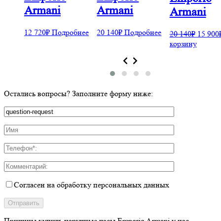
Armani
Armani
Armani
бнее
12 720
₽
Подробнее
20 140
₽
Подробнее
20 140
₽
15 900
корзину
Остались вопросы? Заполните форму ниже:
Согласен на обработку персональных данных
Причины купить
наручные часы Emporio Armani у нас