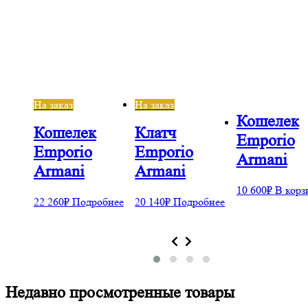
На заказ
На заказ
Кошелек
Кошелек
Клатч
Emporio
Emporio
Emporio
Armani
Armani
Armani
10 600
₽
В корз
бнее
22 260
₽
Подробнее
20 140
₽
Подробнее
Недавно просмотренные товары