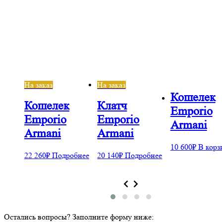
На заказ
На заказ
Кошелек
Кошелек
Клатч
Emporio
Emporio
Emporio
Armani
Armani
Armani
10 600
₽
В корз
бнее
22 260
₽
Подробнее
20 140
₽
Подробнее
Остались вопросы? Заполните форму ниже: