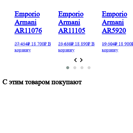
Emporio
Emporio
Emporio
Armani
Armani
Armani
AR11076
AR11105
AR5920
0
₽
В
27 454
₽
18 700
₽
В
23 638
₽
18 890
₽
В
19 504
₽
18 900
корзину
корзину
корзину
С этим товаром покупают