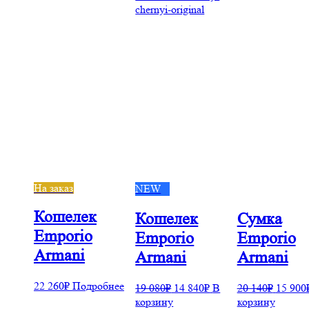
На заказ
NEW
Кошелек
Кошелек
Сумка
Emporio
Emporio
Emporio
Armani
Armani
Armani
бнее
22 260
₽
Подробнее
19 080
₽
14 840
₽
В
20 140
₽
15 900
корзину
корзину