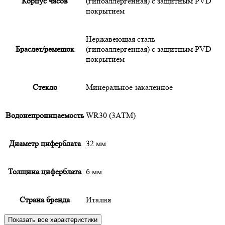
Корпус часов
(гипоаллергенная) с защитным PVD
покрытием
Нержавеющая сталь
Браслет/ремешок
(гипоаллергенная) с защитным PVD
покрытием
Cтекло
Минеральное закаленное
Водонепроницаемость
WR30 (3АТМ)
Диаметр циферблата
32 мм
Толщина циферблата
6 мм
Страна бренда
Италия
Показать все характеристики