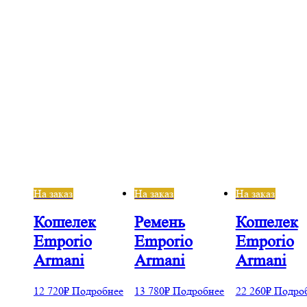
На заказ
На заказ
На заказ
Кошелек
Ремень
Кошелек
е
Emporio
Emporio
Emporio
Armani
Armani
Armani
12 720
₽
Подробнее
13 780
₽
Подробнее
22 260
₽
Подро
0
₽